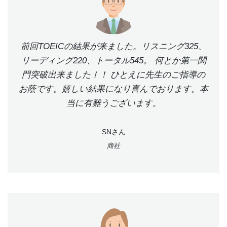
前回TOEICの結果が来ました。リスニング325、
リーディング220、トータル545。 何とか第一関
門突破出来ました！！ ひとえに先生のご指導の
お蔭です。嬉しい結果になり喜んでおります。本
当に有難うございます。
SNさん
商社