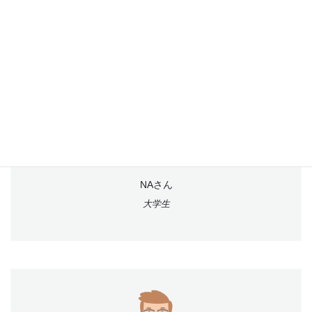
した。 今井先生には、ご自身もTOEICを毎月受
けてらっしゃることそして、満点を取ってらっし
ゃる実績からもわかるように 的確な情報と指導
力が私の勉強の励みになりました。初めの１ヶ月
は、苦手だったリーディングのpart5に焦点を当
て、 その後は、リーディングと比べると点数が
まだ良かったリスニングの勉強にも着手し、対策
を行って頂きました。
NAさん
大学生