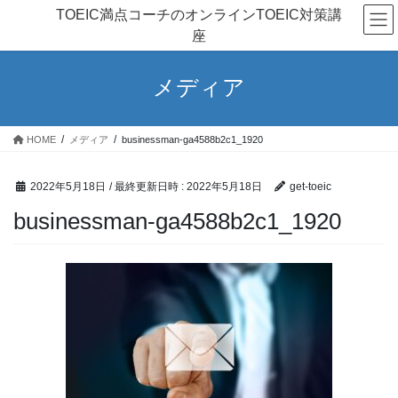
コ
ナ
TOEIC満点コーチのオンラインTOEIC対策講
ン
ビ
座
テ
ゲ
ン
ー
ツ
シ
メディア
へ
ョ
ス
ン
キ
に
HOME
メディア
businessman-ga4588b2c1_1920
ッ
移
プ
動
2022年5月18日
/ 最終更新日時 :
2022年5月18日
get-toeic
businessman-ga4588b2c1_1920