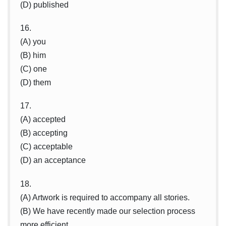
(D) published
16.
(A) you
(B) him
(C) one
(D) them
17.
(A) accepted
(B) accepting
(C) acceptable
(D) an acceptance
18.
(A) Artwork is required to accompany all stories.
(B) We have recently made our selection process
more efficient.