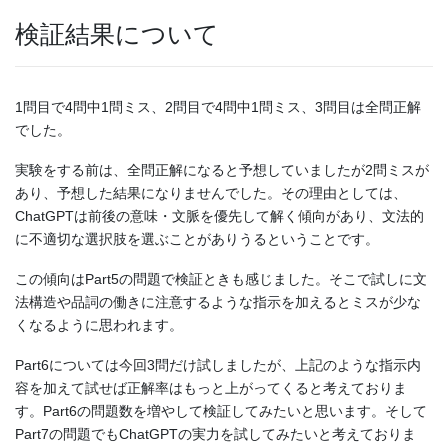
検証結果について
1問目で4問中1問ミス、2問目で4問中1問ミス、3問目は全問正解
でした。
実験をする前は、全問正解になると予想していましたが2問ミスが
あり、予想した結果になりませんでした。その理由としては、
ChatGPTは前後の意味・文脈を優先して解く傾向があり、文法的
に不適切な選択肢を選ぶことがありうるということです。
この傾向はPart5の問題で検証ときも感じました。そこで試しに文
法構造や品詞の働きに注意するような指示を加えるとミスが少な
くなるように思われます。
Part6については今回3問だけ試しましたが、上記のような指示内
容を加えて試せば正解率はもっと上がってくると考えておりま
す。Part6の問題数を増やして検証してみたいと思います。そして
Part7の問題でもChatGPTの実力を試してみたいと考えておりま