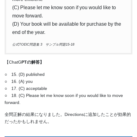
(C) Please let me know soon if you would like to
move forward.
(D) Your book will be available for purchase by the
end of the year.
公式TOEIC問題集 3 サンプル問題15-18
【ChatG
PTの解答】
○ 15. (D) published
○ 16. (A) you
○ 17. (C) acceptable
○ 18. (C) Please let me know soon if you would like to move
forward.
全問正解の結果になりました。Directionsに追加したことが効果的
だったかもしれません。