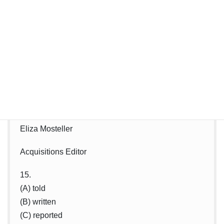
Mountain Trail,” has been accepted for inclusion in
the January issue of Prose Magazine. Before your
story is (15.), however, we would like to make some
minor revisions. Our editorial staff will work closely
with (16.) during the process. It is important to us
that the changes are (17.) to you. Once the revisions
are complete, we will pay you $1,000. (18.)
Sincerely,
Eliza Mosteller
Acquisitions Editor
15.
(A) told
(B) written
(C) reported