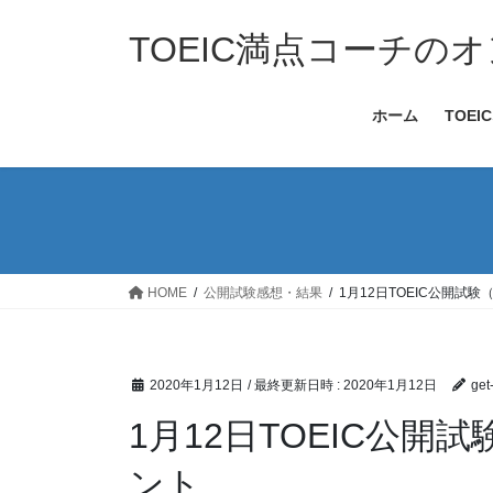
コ
ナ
ン
ビ
TOEIC満点コーチのオ
テ
ゲ
ン
ー
ホーム
TOE
ツ
シ
へ
ョ
ス
ン
キ
に
ッ
移
プ
動
HOME
公開試験感想・結果
1月12日TOEIC公開試
2020年1月12日
/ 最終更新日時 :
2020年1月12日
get
1月12日TOEIC公開
ント