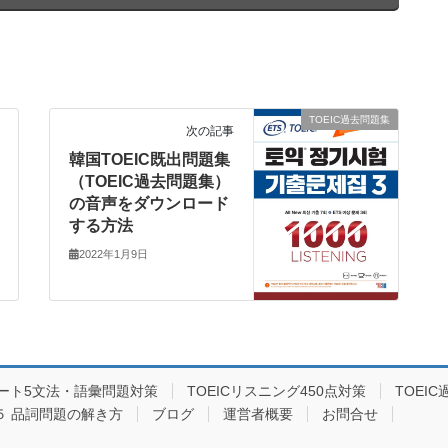
TOEIC過去問題集
次の記事
韓国TOEIC既出問題集
（TOEIC過去問題集）
の音声をダウンロード
する方法
2022年1月9日
パート5文法・語彙問題対策
TOEICリスニング450点対策
TOEI
ト５ 品詞問題の解き方
ブログ
運営者概要
お問合せ