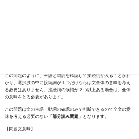
【注目すべき語句】
——–
the tourist season begins
,
Trattoria Porte will extend
its
hours of operation until 23:00.
空所の後ろの形を見ます。the tourist season beginsで主語+動詞
の形で、カンマ以降もTrattoria Porte will extendで主語+動詞の形
になっています。この形は上の１に該当し、空所には接続詞が入
ることがわかります。選択肢の中で接続詞は(C) Once（いったん
～したら）だけなので(C)を選びます。
この問題のように、主語と動詞を確認して接続詞が入ることがわ
かり、選択肢の中に接続詞が１つだけならば文全体の意味を考え
る必要はありません。接続詞の候補が２つ以上ある場合は、全体
の意味をとる必要があります。
この問題は文の主語・動詞の確認のみで判断できるので全文の意
味を考える必要のない
「部分読み問題」
となります。
【問題文意味】