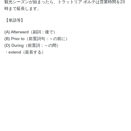
観光シーズンが始まったら、トラットリア ポルテは営業時間を23
時まで延長します。
【単語等】
(A) Afterward（副詞：後で）
(B) Prior to（前置詞句：～の前に）
(D) During（前置詞：～の間）
・extend（延長する）