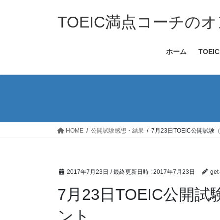
コ
ナ
ン
ビ
TOEIC満点コーチのオ
テ
ゲ
ン
ー
ホーム
TOE
ツ
シ
へ
ョ
ス
ン
キ
に
ッ
移
プ
動
HOME
公開試験感想・結果
7月23日TOEIC公開試
2017年7月23日
/ 最終更新日時 :
2017年7月23日
get
7月23日TOEIC公開
ント